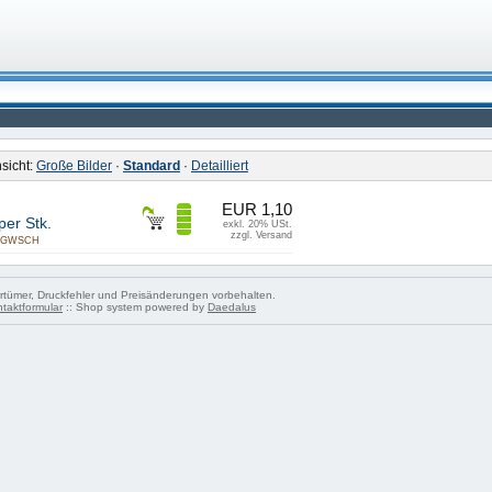
nsicht:
Große Bilder
·
Standard
·
Detailliert
EUR 1,10
er Stk.
exkl. 20% USt.
zzgl. Versand
GWSCH
tümer, Druckfehler und Preisänderungen vorbehalten.
taktformular
:: Shop system powered by
Daedalus