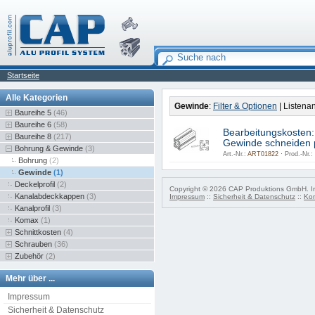
Startseite
Alle Kategorien
Gewinde
:
Filter & Optionen
| Listena
Baureihe 5
(46)
Baureihe 6
(58)
Bearbeitungskosten:
Baureihe 8
(217)
Gewinde schneiden p
Bohrung & Gewinde
(3)
Art.-Nr.:
ART01822 ·
Prod.-Nr.:
Bohrung
(2)
Gewinde
(1)
Deckelprofil
(2)
Copyright © 2026 CAP Produktions GmbH. Irr
Kanalabdeckkappen
(3)
Impressum
::
Sicherheit & Datenschutz
::
Kon
Kanalprofil
(3)
Komax
(1)
Schnittkosten
(4)
Schrauben
(36)
Zubehör
(2)
Mehr über ...
Impressum
Sicherheit & Datenschutz