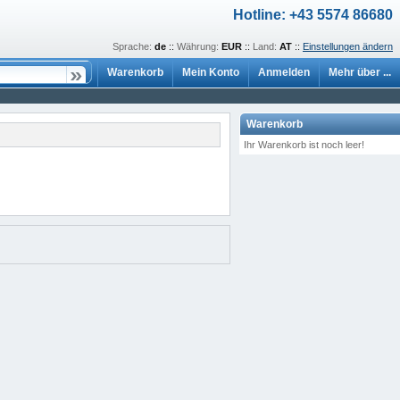
Hotline: +43 5574 86680
Sprache:
de
::
Währung:
EUR
::
Land:
AT
::
Einstellungen ändern
Warenkorb
Mein Konto
Anmelden
Mehr über ...
Warenkorb
Ihr Warenkorb ist noch leer!