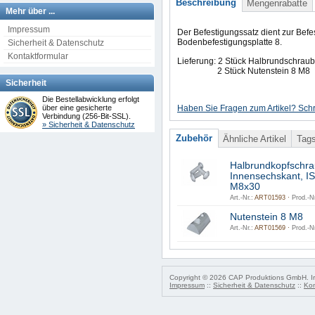
Beschreibung
Mengenrabatte
Mehr über ...
Impressum
Der Befestigungssatz dient zur Befe
Bodenbefestigungsplatte 8.
Sicherheit & Datenschutz
Kontaktformular
Lieferung: 2 Stück Halbrundschra
2 Stück Nutenstein 8 M8
Sicherheit
Die Bestellabwicklung erfolgt
Haben Sie Fragen zum Artikel? Schr
über eine gesicherte
Verbindung (256-Bit-SSL).
» Sicherheit & Datenschutz
Zubehör
Ähnliche Artikel
Tag
Halbrundkopfschra
Innensechskant, I
M8x30
Art.-Nr.:
ART01593 ·
Prod.-Nr
Nutenstein 8 M8
Art.-Nr.:
ART01569 ·
Prod.-Nr
Copyright © 2026 CAP Produktions GmbH. Irr
Impressum
::
Sicherheit & Datenschutz
::
Kon