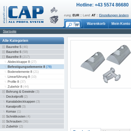
Hotline: +43 5574 86680
Sprache:
de
::
Währung:
EUR
::
Land:
AT
::
Einstellungen ändern
Warenkorb
Mein Konto
Startseite
Alle Kategorien
Baureihe 5
(46)
Baureihe 6
(58)
Baureihe 8
(217)
Abdeckkappe 8
(27)
Befestigungselemente 8
(78)
Bodenelemente 8
(21)
Linearführung 8
(10)
Profile 8
(37)
Zubehör 8
(44)
Bohrung & Gewinde
(3)
Deckelprofil
(2)
Kanalabdeckkappen
(3)
Kanalprofil
(3)
Komax
(1)
Schnittkosten
(4)
Schrauben
(36)
Zubehör
(2)