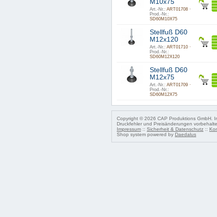
M10x75
Art.-Nr.:
ART01708 ·
Prod.-Nr.:
SD60M10X75
Stellfuß D60
M12x120
Art.-Nr.:
ART01710 ·
Prod.-Nr.:
SD60M12X120
Stellfuß D60
M12x75
Art.-Nr.:
ART01709 ·
Prod.-Nr.:
SD60M12X75
Copyright © 2026 CAP Produktions GmbH. Ir
Druckfehler und Preisänderungen vorbehalt
Impressum
::
Sicherheit & Datenschutz
::
Kon
Shop system powered by
Daedalus