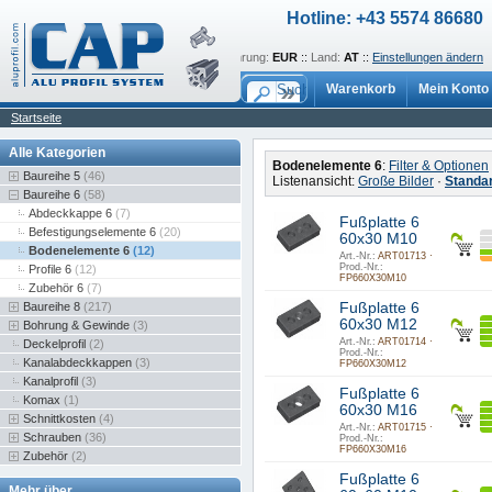
Hotline: +43 5574 86680
Sprache:
de
::
Währung:
EUR
::
Land:
AT
::
Einstellungen ändern
Warenkorb
Mein Konto
Startseite
Alle Kategorien
Bodenelemente 6
:
Filter & Optionen
Baureihe 5
(46)
Listenansicht:
Große Bilder
·
Standa
Baureihe 6
(58)
Abdeckkappe 6
(7)
Fußplatte 6
Befestigungselemente 6
(20)
60x30 M10
Bodenelemente 6
(12)
Art.-Nr.:
ART01713 ·
Prod.-Nr.:
Profile 6
(12)
FP660X30M10
Zubehör 6
(7)
Baureihe 8
(217)
Fußplatte 6
60x30 M12
Bohrung & Gewinde
(3)
Art.-Nr.:
ART01714 ·
Deckelprofil
(2)
Prod.-Nr.:
Kanalabdeckkappen
(3)
FP660X30M12
Kanalprofil
(3)
Fußplatte 6
Komax
(1)
60x30 M16
Schnittkosten
(4)
Art.-Nr.:
ART01715 ·
Schrauben
(36)
Prod.-Nr.:
FP660X30M16
Zubehör
(2)
Fußplatte 6
Mehr über ...