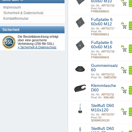
60x60 M10
Art.-Nr.:
ART01716 ·
Impressum
Prod.-Nr.:
FP660X60M10
Sicherheit & Datenschutz
Kontaktformular
Fußplatte 6
60x60 M12
Art.-Nr.:
ART01717 ·
Sicherheit
Prod.-Nr.:
FP660X60M12
Die Bestellabwicklung erfolgt
über eine gesicherte
Fußplatte 6
Verbindung (256-Bit-SSL).
60x60 M16
» Sicherheit & Datenschutz
Art.-Nr.:
ART01718 ·
Prod.-Nr.:
FP660X60M16
Gummieinsatz
60
Art.-Nr.:
ART01712 ·
Prod.-Nr.:
GMESZ60
Klemmlasche
D60
Art.-Nr.:
ART01711 ·
Prod.-Nr.:
KMLA60
Stellfuß D60
M10x120
Art.-Nr.:
ART01707 ·
Prod.-Nr.:
SD60M10X120
Stellfuß D60