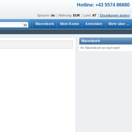
Hotline: +43 5574 86680
Sprache:
de
::
Währung:
EUR
::
Land:
AT
::
Einstellungen ändern
Warenkorb
Mein Konto
Anmelden
Mehr über ...
Warenkorb
Ihr Warenkorb ist noch leer!