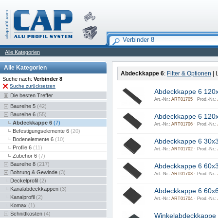
Alle Kategorien
Alle Kategorien
Abdeckkappe 6
:
Filter & Optionen
| 
Suche nach:
Verbinder 8
Suche zurücksetzen
Abdeckkappe 6 120
Die besten Treffer
Art.-Nr.:
ART01705 ·
Prod.-Nr.:
Baureihe 5
(42)
Baureihe 6
(55)
Abdeckkappe 6 120
Abdeckkappe 6
(7)
Art.-Nr.:
ART01706 ·
Prod.-Nr.:
Befestigungselemente 6
(20)
Bodenelemente 6
(10)
Abdeckkappe 6 30x
Profile 6
(11)
Art.-Nr.:
ART01702 ·
Prod.-Nr.:
Zubehör 6
(7)
Baureihe 8
(217)
Abdeckkappe 6 60x
Bohrung & Gewinde
(3)
Art.-Nr.:
ART01703 ·
Prod.-Nr.:
Deckelprofil
(2)
Kanalabdeckkappen
(3)
Abdeckkappe 6 60x
Kanalprofil
(2)
Art.-Nr.:
ART01704 ·
Prod.-Nr.:
Komax
(1)
Schnittkosten
(4)
Winkelabdeckkappe