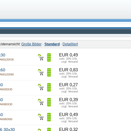
Listenansicht:
Große Bilder
·
Standard
·
Detailliert
EUR 0,49
x30
exkl. 20% USt.
AK6120X30
zzgl. Versand
EUR 0,83
x60
exkl. 20% USt.
AK6120X60
zzgl. Versand
EUR 0,27
30
exkl. 20% USt.
AK630X30
zzgl. Versand
EUR 0,39
30
exkl. 20% USt.
AK660X30
zzgl. Versand
EUR 0,49
60
exkl. 20% USt.
AK660X60
zzgl. Versand
EUR 0,32
 6 30x30