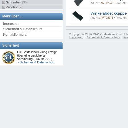
Schrauben
(36)
Art.-Nr.:
ART02245 ·
Prod.-Nr.:
Zubehör
(2)
Winkelabdeckkappe
Mehr über ...
Art.-Nr.:
ART02671 ·
Prod.-Nr.:
Impressum
Sicherheit & Datenschutz
Kontaktformular
Copyright © 2026 CAP Produktions GmbH. Irr
Impressum
::
Sicherheit & Datenschutz
::
Kon
Sicherheit
Die Bestellabwicklung erfolgt
über eine gesicherte
Verbindung (256-Bit-SSL).
» Sicherheit & Datenschutz