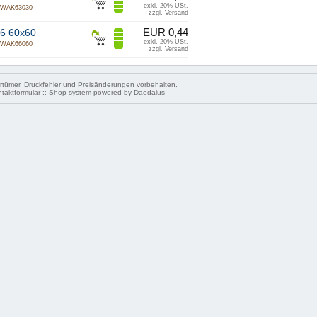
exkl. 20% USt.
WAK63030
zzgl. Versand
EUR 0,44
 6 60x60
exkl. 20% USt.
WAK66060
zzgl. Versand
tümer, Druckfehler und Preisänderungen vorbehalten.
taktformular
:: Shop system powered by
Daedalus