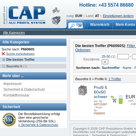
Hotline: +43 5574 86680
Sprache:
de
::
Währung:
EUR
::
Land:
AT
::
Einstellungen ändern
Warenkorb
Mein Konto
Alle Kategorien
Alle Kategorien
Die besten Treffer (P66060S)
:
Filter
Suche nach:
P66060S
Optionen
Suche zurücksetzen
25-50
(1)
-
Einzelpreis:
Die besten Treffer
Baureihe 6
(1)
Sortieren nach:
Suchtreffer
·
Name
·
P
Mehr über ...
Baureihe 6 > Profile 6:
1 Treffer
Impressum
Profil 6
Sicherheit & Datenschutz
60x60
Kontaktformular
schwer
EUR 
exkl.
Art.-Nr.:
zzgl
ART01697
Sicherheit
·
Prod.-
Nr.:
Die Bestellabwicklung erfolgt
P66060S
über eine gesicherte
Verbindung (256-Bit-SSL).
» Sicherheit & Datenschutz
Copyright © 2026 CAP Produktions GmbH. Ir
Druckfehler und Preisänderungen vorbehalt
Impressum
::
Sicherheit & Datenschutz
::