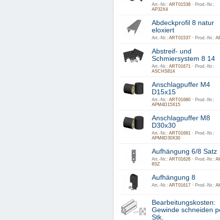
Art.-Nr.:
ART01538 ·
Prod.-Nr.:
AP32X4
Abdeckprofil 8 natur
eloxiert
Art.-Nr.:
ART01537 ·
Prod.-Nr.:
A
Abstreif- und
Schmiersystem 8 14
Art.-Nr.:
ART01671 ·
Prod.-Nr.:
ASCHS814
Anschlagpuffer M4
D15x15
Art.-Nr.:
ART01680 ·
Prod.-Nr.:
APM4D15X15
Anschlagpuffer M8
D30x30
Art.-Nr.:
ART01681 ·
Prod.-Nr.:
APM8D30X30
Aufhängung 6/8 Satz
Art.-Nr.:
ART01626 ·
Prod.-Nr.:
A
8SZ
Aufhängung 8
Art.-Nr.:
ART01617 ·
Prod.-Nr.:
A
Bearbeitungskosten:
Gewinde schneiden p
Stk.