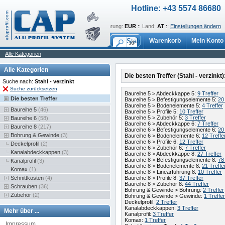
Hotline: +43 5574 86680
Sprache:
de
::
Währung:
EUR
::
Land:
AT
::
Einstellungen ändern
Warenkorb
Mein Konto
Alle Kategorien
Alle Kategorien
Die besten Treffer (Stahl - verzinkt)
Suche nach:
Stahl - verzinkt
Suche zurücksetzen
Baureihe 5 > Abdeckkappe 5:
9 Treffer
Die besten Treffer
Baureihe 5 > Befestigungselemente 5:
20
Baureihe 5 > Bodenelemente 5:
4 Treffer
Baureihe 5
(46)
Baureihe 5 > Profile 5:
10 Treffer
Baureihe 5 > Zubehör 5:
3 Treffer
Baureihe 6
(58)
Baureihe 6 > Abdeckkappe 6:
7 Treffer
Baureihe 8
(217)
Baureihe 6 > Befestigungselemente 6:
20
Bohrung & Gewinde
(3)
Baureihe 6 > Bodenelemente 6:
12 Treffe
Baureihe 6 > Profile 6:
12 Treffer
Deckelprofil
(2)
Baureihe 6 > Zubehör 6:
7 Treffer
Kanalabdeckkappen
(3)
Baureihe 8 > Abdeckkappe 8:
27 Treffer
Baureihe 8 > Befestigungselemente 8:
78
Kanalprofil
(3)
Baureihe 8 > Bodenelemente 8:
21 Treffe
Komax
(1)
Baureihe 8 > Linearführung 8:
10 Treffer
Schnittkosten
(4)
Baureihe 8 > Profile 8:
37 Treffer
Baureihe 8 > Zubehör 8:
44 Treffer
Schrauben
(36)
Bohrung & Gewinde > Bohrung:
2 Treffer
Zubehör
(2)
Bohrung & Gewinde > Gewinde:
1 Treffer
Deckelprofil:
2 Treffer
Kanalabdeckkappen:
3 Treffer
Mehr über ...
Kanalprofil:
3 Treffer
Komax:
1 Treffer
Impressum