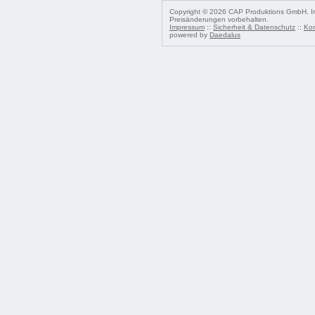
Copyright © 2026 CAP Produktions GmbH. Irr
Preisänderungen vorbehalten.
Impressum
::
Sicherheit & Datenschutz
::
Kon
powered by
Daedalus