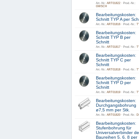
Art.-Nr.:
ART01822 ·
Prod.-Nr.:
GWSCH
Bearbeitungskosten:
Schnitt TYP A per Schn
Art.-Nr.:
ART01816 ·
Prod.-Nr.:
T
Bearbeitungskosten:
Schnitt TYP B per
Schnitt
Art.-Nr.:
ART01817 ·
Prod.-Nr.:
T
Bearbeitungskosten:
Schnitt TYP C per
Schnitt
Art.-Nr.:
ART01818 ·
Prod.-Nr.:
T
Bearbeitungskosten:
Schnitt TYP D per
Schnitt
Art.-Nr.:
ART01819 ·
Prod.-Nr.:
T
Bearbeitungskosten:
Durchgangsbohrung
ø7,5 mm per Stk.
Art.-Nr.:
ART01820 ·
Prod.-Nr.:
D
Bearbeitungskosten:
Stufenbohrung für
Universalverbinder de
Baureihen 5, 6, 8 per