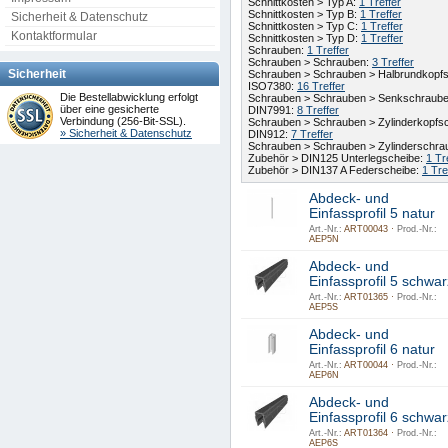
Schnittkosten > Typ A:
1 Treffer
Schnittkosten > Typ B:
1 Treffer
Sicherheit & Datenschutz
Schnittkosten > Typ C:
1 Treffer
Kontaktformular
Schnittkosten > Typ D:
1 Treffer
Schrauben:
1 Treffer
Schrauben > Schrauben:
3 Treffer
Sicherheit
Schrauben > Schrauben > Halbrundkopfs
ISO7380:
16 Treffer
Die Bestellabwicklung erfolgt
Schrauben > Schrauben > Senkschraube
über eine gesicherte
DIN7991:
8 Treffer
Verbindung (256-Bit-SSL).
Schrauben > Schrauben > Zylinderkopfs
» Sicherheit & Datenschutz
DIN912:
7 Treffer
Schrauben > Schrauben > Zylinderschra
Zubehör > DIN125 Unterlegscheibe:
1 Tr
Zubehör > DIN137 A Federscheibe:
1 Tre
Abdeck- und
Einfassprofil 5 natur
Art.-Nr.:
ART00043 ·
Prod.-Nr.:
AEP5N
Abdeck- und
Einfassprofil 5 schwar
Art.-Nr.:
ART01365 ·
Prod.-Nr.:
AEP5S
Abdeck- und
Einfassprofil 6 natur
Art.-Nr.:
ART00044 ·
Prod.-Nr.:
AEP6N
Abdeck- und
Einfassprofil 6 schwar
Art.-Nr.:
ART01364 ·
Prod.-Nr.:
AEP6S