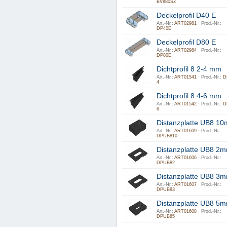
BV880SZ
Deckelprofil D40 E
Art.-Nr.:
ART02981 ·
Prod.-Nr.:
DP40E
Deckelprofil D80 E
Art.-Nr.:
ART02984 ·
Prod.-Nr.:
DP80E
Dichtprofil 8 2-4 mm
Art.-Nr.:
ART01541 ·
Prod.-Nr.:
D
4
Dichtprofil 8 4-6 mm
Art.-Nr.:
ART01542 ·
Prod.-Nr.:
D
6
Distanzplatte UB8 1
Art.-Nr.:
ART01609 ·
Prod.-Nr.:
DPUB810
Distanzplatte UB8 2
Art.-Nr.:
ART01606 ·
Prod.-Nr.:
DPUB82
Distanzplatte UB8 3
Art.-Nr.:
ART01607 ·
Prod.-Nr.:
DPUB83
Distanzplatte UB8 5
Art.-Nr.:
ART01608 ·
Prod.-Nr.:
DPUB85