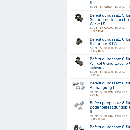
Stk.
Art.-Nr.:
ART01821 ·
Prod.-Nr.:
S
Befestigungssatz 5 fü
Scharniere 5; Lasche 
Winkel 5;
Art.-Nr.:
ART00060 ·
Prod.-Nr.:
BSSCH5PA
Befestigungssatz 6 fü
Scharnier 6 PA
Art.-Nr.:
ART00058 ·
Prod.-Nr.:
BSSCH6PA
Befestigungssatz 6 fü
Winkel 6 und Lasche 
schwarz
Art.-Nr.:
ART00608 ·
Prod.-Nr.:
BSWL6
Befestigungssatz 8 fü
Aufhängung 8
Art.-Nr.:
ART00056 ·
Prod.-Nr.:
BSAH8
Befestigungssatz 8 fü
Bodenbefestigungspla
8
Art.-Nr.:
ART00614 ·
Prod.-Nr.:
BSBBPALU8
Befestigungssatz 8 fü