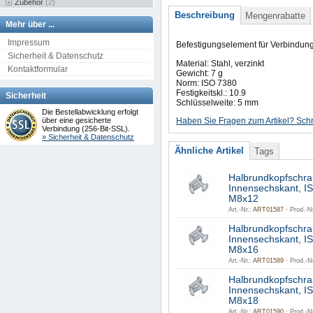
Zubehör
(2)
Beschreibung
Mengenrabatte
Mehr über ...
Impressum
Befestigungselement für Verbindun
Sicherheit & Datenschutz
Material: Stahl, verzinkt
Kontaktformular
Gewicht: 7 g
Norm: ISO 7380
Festigkeitskl.: 10.9
Sicherheit
Schlüsselweite: 5 mm
Die Bestellabwicklung erfolgt
über eine gesicherte
Haben Sie Fragen zum Artikel? Schr
Verbindung (256-Bit-SSL).
» Sicherheit & Datenschutz
Ähnliche Artikel
Tags
Halbrundkopfschra
Innensechskant, I
M8x12
Art.-Nr.:
ART01587 ·
Prod.-Nr
Halbrundkopfschra
Innensechskant, I
M8x16
Art.-Nr.:
ART01589 ·
Prod.-Nr
Halbrundkopfschra
Innensechskant, I
M8x18
Art.-Nr.:
ART01590 ·
Prod.-Nr