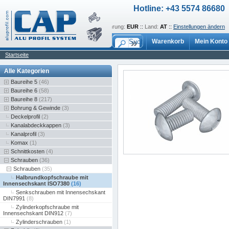
Hotline: +43 5574 86680
Sprache:
de
::
Währung:
EUR
::
Land:
AT
::
Einstellungen ändern
Warenkorb
Mein Konto
Startseite
Alle Kategorien
Baureihe 5
(46)
Baureihe 6
(58)
Baureihe 8
(217)
Bohrung & Gewinde
(3)
Deckelprofil
(2)
Kanalabdeckkappen
(3)
Kanalprofil
(3)
Komax
(1)
Schnittkosten
(4)
Schrauben
(36)
Schrauben
(35)
Halbrundkopfschraube mit
Innensechskant ISO7380
(16)
Senkschrauben mit Innensechskant
DIN7991
(8)
Zylinderkopfschraube mit
Innensechskant DIN912
(7)
Zylinderschrauben
(1)