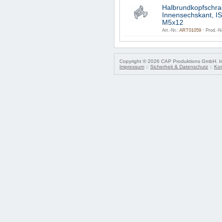
Halbrundkopfschra
Innensechskant, I
M5x12
Art.-Nr.:
ART01059 ·
Prod.-Nr
Copyright © 2026 CAP Produktions GmbH. Irr
Impressum
::
Sicherheit & Datenschutz
::
Kon