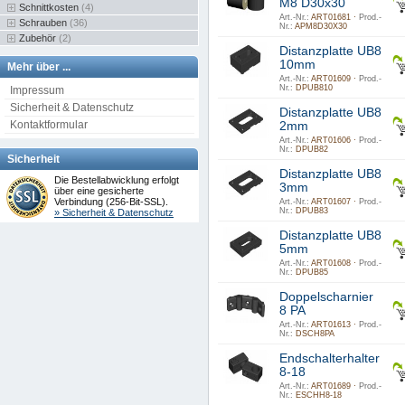
M8 D30x30
Schnittkosten
(4)
Art.-Nr.:
ART01681 ·
Prod.-
Schrauben
(36)
Nr.:
APM8D30X30
Zubehör
(2)
Distanzplatte UB8
10mm
Mehr über ...
Art.-Nr.:
ART01609 ·
Prod.-
Nr.:
DPUB810
Impressum
Sicherheit & Datenschutz
Distanzplatte UB8
Kontaktformular
2mm
Art.-Nr.:
ART01606 ·
Prod.-
Nr.:
DPUB82
Sicherheit
Distanzplatte UB8
Die Bestellabwicklung erfolgt
3mm
über eine gesicherte
Verbindung (256-Bit-SSL).
Art.-Nr.:
ART01607 ·
Prod.-
Nr.:
DPUB83
» Sicherheit & Datenschutz
Distanzplatte UB8
5mm
Art.-Nr.:
ART01608 ·
Prod.-
Nr.:
DPUB85
Doppelscharnier
8 PA
Art.-Nr.:
ART01613 ·
Prod.-
Nr.:
DSCH8PA
Endschalterhalter
8-18
Art.-Nr.:
ART01689 ·
Prod.-
Nr.:
ESCHH8-18