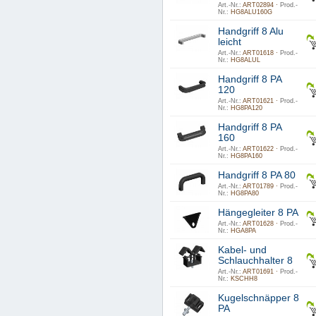
Art.-Nr.:
ART02894 ·
Prod.-
Nr.:
HG8ALU160G
Handgriff 8 Alu
leicht
Art.-Nr.:
ART01618 ·
Prod.-
Nr.:
HG8ALUL
Handgriff 8 PA
120
Art.-Nr.:
ART01621 ·
Prod.-
Nr.:
HG8PA120
Handgriff 8 PA
160
Art.-Nr.:
ART01622 ·
Prod.-
Nr.:
HG8PA160
Handgriff 8 PA 80
Art.-Nr.:
ART01789 ·
Prod.-
Nr.:
HG8PA80
Hängegleiter 8 PA
Art.-Nr.:
ART01628 ·
Prod.-
Nr.:
HGA8PA
Kabel- und
Schlauchhalter 8
Art.-Nr.:
ART01691 ·
Prod.-
Nr.:
KSCHH8
Kugelschnäpper 8
PA