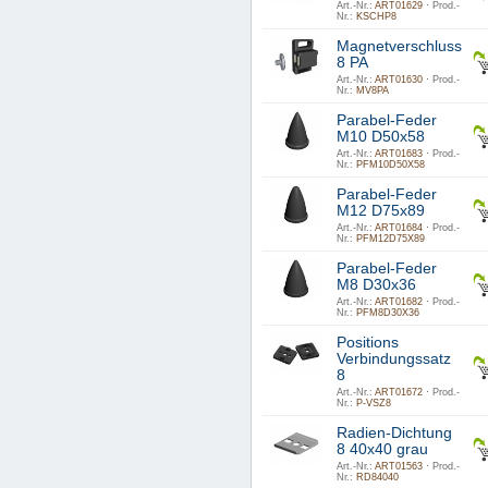
Art.-Nr.:
ART01629 ·
Prod.-
Nr.:
KSCHP8
Magnetverschluss
8 PA
Art.-Nr.:
ART01630 ·
Prod.-
Nr.:
MV8PA
Parabel-Feder
M10 D50x58
Art.-Nr.:
ART01683 ·
Prod.-
Nr.:
PFM10D50X58
Parabel-Feder
M12 D75x89
Art.-Nr.:
ART01684 ·
Prod.-
Nr.:
PFM12D75X89
Parabel-Feder
M8 D30x36
Art.-Nr.:
ART01682 ·
Prod.-
Nr.:
PFM8D30X36
Positions
Verbindungssatz
8
Art.-Nr.:
ART01672 ·
Prod.-
Nr.:
P-VSZ8
Radien-Dichtung
8 40x40 grau
Art.-Nr.:
ART01563 ·
Prod.-
Nr.:
RD84040