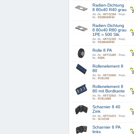
Radien-Dichtung
8 80x40 R40 grau
Art.-Nr.:
ART01564 ·
Prod.-
Nr.:
RD88040R40
Radien-Dichtung
8 80x40 R80 grau
1PE = 500 Stk.
Art.-Nr.:
ART01565 ·
Prod.-
Nr.:
RD88040R80
Rolle 8 PA
Art.-Nr.:
ART01685 ·
Prod.-
Nr.:
R8PA
Rollenelement 8
80
Art.-Nr.:
ART02840 ·
Prod.-
Nr.:
ROELM8
Rollenelement 8
80 mit Bordkante
Art.-Nr.:
ART02843 ·
Prod.-
Nr.:
ROELMB8
Scharnier 8 40
Zink
Art.-Nr.:
ART01615 ·
Prod.-
Nr.:
SCHZN8
Scharnier 8 PA
links