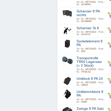
Art.-Nr.:
ART01611 ·
Prod.-
Nr.:
SCH8PAL
Scharnier 8 PA
rechts
Art.-Nr.:
ART01612 ·
Prod.-
Nr.:
SCH8PAR
Scharnier St 8
Art.-Nr.:
ART01614 ·
Prod.-
Nr.:
SCHST8
Sockelelement 8
PA
Art.-Nr.:
ART01625 ·
Prod.-
Nr.:
SE8
Transportrolle
TR50 Lagersatz
(= 2 Stück)
Art.-Nr.:
ART00015 ·
Prod.-
Nr.:
TR50LSZ
Uniblock 8 PA 10
Art.-Nr.:
ART01605 ·
Prod.-
Nr.:
UB810
Uniklemmblock 8
PA
Art.-Nr.:
ART01610 ·
Prod.-
Nr.:
UKB8
Zwinge 8 PA Satz