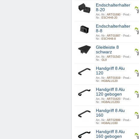
Endschalterhalter
8-20
Art.-Nr.:
ART01690 ·
Prod.-
Nr.:
ESCHH8-20
Endschalterhalter
8-8
Art.-Nr.:
ART01687 ·
Prod.-
Nr.:
ESCHH8-8
Gleitleiste 8
schwarz
Art.-Nr.:
ART01543 ·
Prod.-
Nr.:
GL8
Handgriff 8 Alu
120
Art.-Nr.:
ART01619 ·
Prod.-
Nr.:
HG8ALU120
Handgriff 8 Alu
120 gebogen
Art.-Nr.:
ART01620 ·
Prod.-
Nr.:
HG8ALU120G
Handgriff 8 Alu
160
Art.-Nr.:
ART02899 ·
Prod.-
Nr.:
HG8ALU160
Handgriff 8 Alu
160 gebogen