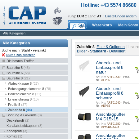
Hotline: +43 5574 86680
Sprache:
de
::
Währung:
EUR
::
Land:
AT
::
Einstellungen ändern
Warenkorb
Mein Konto
Alle Kategorien
Alle Kategorien
Zubehör 8
:
Filter & Optionen
| Listen
Suche nach:
Stahl - verzinkt
Bilder
·
Standard
·
Detailliert
Suche zurücksetzen
Die besten Treffer
Abdeck- und
Einfassprofil 8
Baureihe 5
(46)
natur
Baureihe 6
(58)
Art.-Nr.:
ART01539 ·
Prod.-
Baureihe 8
(217)
Nr.:
AEP8N
Abdeckkappe 8
(27)
Abdeck- und
Befestigungselemente 8
(78)
Einfassprofil 8
Bodenelemente 8
(21)
schwarz
Linearführung 8
(10)
Art.-Nr.:
ART01540 ·
Prod.-
Profile 8
(37)
Nr.:
AEP8S
Zubehör 8
(44)
Anschlagpuffer
Bohrung & Gewinde
(3)
M4 D15x15
Deckelprofil
(2)
Art.-Nr.:
ART01680 ·
Prod.-
Kanalabdeckkappen
(3)
Nr.:
APM4D15X15
Kanalprofil
(3)
Anschlagpuffer
Komax
(1)