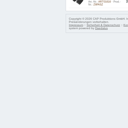
Art.-Nr.:
ART01616 ·
Prod.-
Nr.:
Z8PASZ
Copyright © 2026 CAP Produktions GmbH. Irr
Preisänderungen vorbehalten.
Impressum
::
Sicherheit & Datenschutz
::
Kon
system powered by
Daedalus