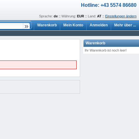
Hotline: +43 5574 86680
Sprache:
de
::
Währung:
EUR
::
Land:
AT
::
Einstellungen ändern
Warenkorb
Mein Konto
Anmelden
Mehr über ...
Warenkorb
Ihr Warenkorb ist noch leer!