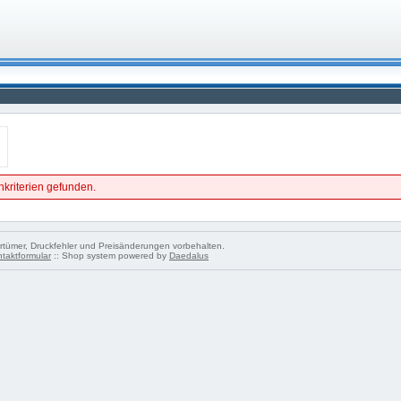
hkriterien gefunden.
tümer, Druckfehler und Preisänderungen vorbehalten.
taktformular
:: Shop system powered by
Daedalus