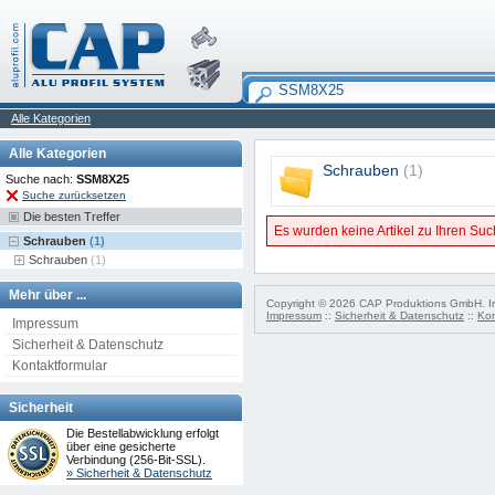
Alle Kategorien
Alle Kategorien
Schrauben
(1)
Suche nach:
SSM8X25
Suche zurücksetzen
Die besten Treffer
Es wurden keine Artikel zu Ihren Suc
Schrauben
(1)
Schrauben
(1)
Mehr über ...
Copyright © 2026 CAP Produktions GmbH. Irr
Impressum
::
Sicherheit & Datenschutz
::
Kon
Impressum
Sicherheit & Datenschutz
Kontaktformular
Sicherheit
Die Bestellabwicklung erfolgt
über eine gesicherte
Verbindung (256-Bit-SSL).
» Sicherheit & Datenschutz