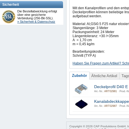
Sicherheit
Mit den Kanalprofilen und den ent
Die Bestellabwicklung erfolgt
Deckelprofilen können beliebige Ins
über eine gesicherte
aufgebaut werden.
Verbindung (256-Bit-SSL).
» Sicherheit & Datenschutz
Material: Al;GSi0.5 F25 natur eloxier
Stangenlänge: 3 Meter
Packungseinheit: 24 Meter
Längentoleranz: +30 /+35mm
A = 1,70 cm
m = 0,45 kg/m
Bearbeitungskosten:
Schnitt (TYP A)
Haben Sie Fragen zum Artikel? Schr
Zubehör
Ähnliche Artikel
Tag
Deckelprofil D40 E
Art.-Nr.:
ART02981 ·
Prod.-Nr
Kanalabdeckkapp
Art.-Nr.:
ART02987 ·
Prod.-Nr
Copyright © 2026 CAP Produktions GmbH. Irr