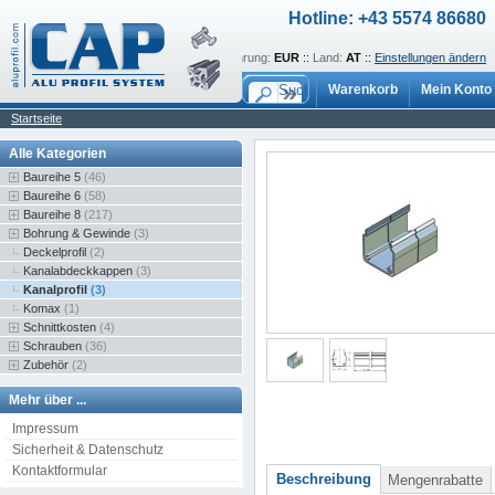
Hotline: +43 5574 86680
Sprache:
de
::
Währung:
EUR
::
Land:
AT
::
Einstellungen ändern
Warenkorb
Mein Konto
Startseite
Alle Kategorien
Baureihe 5
(46)
Baureihe 6
(58)
Baureihe 8
(217)
Bohrung & Gewinde
(3)
Deckelprofil
(2)
Kanalabdeckkappen
(3)
Kanalprofil
(3)
Komax
(1)
Schnittkosten
(4)
Schrauben
(36)
Zubehör
(2)
Mehr über ...
Impressum
Sicherheit & Datenschutz
Kontaktformular
Beschreibung
Mengenrabatte