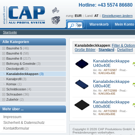
Hotline: +43 5574 86680
Sprache:
de
::
Währung:
EUR
::
Land:
AT
::
Einstellungen ändern
Warenkorb
Mein Konto
Startseite
Alle Kategorien
Kanalabdeckkappen
:
Filter & Optio
Baureihe 5
(46)
Große Bilder
·
Standard
·
Detailliert
Baureihe 6
(58)
Baureihe 8
(217)
Kanalabdeckkappe
Bohrung & Gewinde
(3)
U40x40E
Deckelprofil
(2)
Art.-Nr.:
ART02987 ·
Prod.-
Nr.:
KAKU40x40E
Kanalabdeckkappen
(3)
Kanalprofil
(3)
Kanalabdeckkappe
Komax
(1)
U80x40E
Schnittkosten
(4)
Art.-Nr.:
ART02989 ·
Prod.-
Nr.:
KAKU80x40E
Schrauben
(36)
Zubehör
(2)
Kanalabdeckkappe
U80x80E
Mehr über ...
Art.-Nr.:
ART02993 ·
Prod.-
Nr.:
KAKU80x80E
Impressum
Sicherheit & Datenschutz
Kontaktformular
Copyright © 2026 CAP Produktions GmbH. Irr
Preisänderungen vorbehalten.