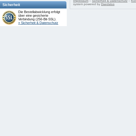
Impressum
::
Sicherheit & Datenschutz
::
Kon
system powered by
Daedalus
Sicherheit
Die Bestellabwicklung erfolgt
über eine gesicherte
Verbindung (256-Bit-SSL).
» Sicherheit & Datenschutz