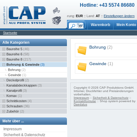
Hotline: +43 5574 86680
Sprache:
de
::
Währung:
EUR
::
Land:
AT
::
Einstellungen ändern
Warenkorb
Mein Konto
Startseite
Alle Kategorien
Bohrung
(2)
Baureihe 5
(46)
Baureihe 6
(58)
Baureihe 8
(217)
Gewinde
(1)
Bohrung & Gewinde
(3)
Bohrung
(2)
Gewinde
(1)
Deckelprofil
(2)
Kanalabdeckkappen
(3)
Copyright © 2026 CAP Produktions GmbH.
Kanalprofil
(3)
Irrtümer, Druckfehler und Preisänderungen
vorbehalten.
Komax
(1)
Impressum
::
Sicherheit & Datenschutz
::
Schnittkosten
(4)
Kontaktformular
:: Shop system powered by
Daedalus
Schrauben
(36)
Zubehör
(2)
Mehr über ...
Impressum
Sicherheit & Datenschutz