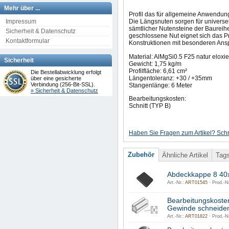
Mehr über ...
Profil das für allgemeine Anwendung
Impressum
Die Längsnuten sorgen für universe
sämtlicher Nutensteine der Baureihe
Sicherheit & Datenschutz
geschlossene Nut eignet sich das Pro
Kontaktformular
Konstruktionen mit besonderen Ans
Material: AlMgSi0.5 F25 natur eloxie
Sicherheit
Gewicht: 1,75 kg/m
Profilfläche: 6,61 cm²
Die Bestellabwicklung erfolgt
Längentoleranz: +30 / +35mm
über eine gesicherte
Verbindung (256-Bit-SSL).
Stangenlänge: 6 Meter
» Sicherheit & Datenschutz
Bearbeitungskosten:
Schnitt (TYP B)
Haben Sie Fragen zum Artikel? Schr
Zubehör
Ähnliche Artikel
Tag
Abdeckkappe 8 40
Art.-Nr.:
ART01545 ·
Prod.-Nr
Bearbeitungskoste
Gewinde schneiden
Art.-Nr.:
ART01822 ·
Prod.-Nr