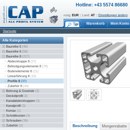
Hotline: +43 5574 86680
Sprache:
de
::
Währung:
EUR
::
Land:
AT
::
Einstellungen ändern
Warenkorb
Mein Konto
Startseite
Alle Kategorien
Baureihe 5
(46)
Baureihe 6
(58)
Baureihe 8
(217)
Abdeckkappe 8
(27)
Befestigungselemente 8
(78)
Bodenelemente 8
(21)
Linearführung 8
(10)
Profile 8
(37)
Zubehör 8
(44)
Bohrung & Gewinde
(3)
Deckelprofil
(2)
Kanalabdeckkappen
(3)
Kanalprofil
(3)
Komax
(1)
Schnittkosten
(4)
Schrauben
(36)
Zubehör
(2)
Beschreibung
Mengenrabatte