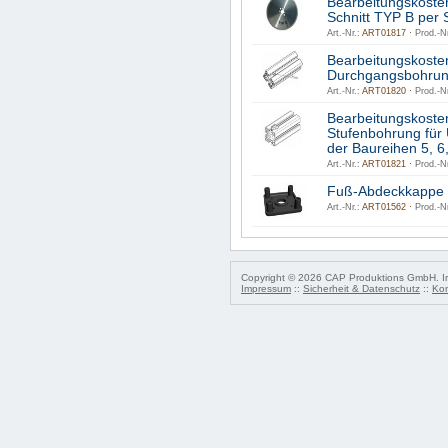
Bearbeitungskoste
Schnitt TYP B per S
Art.-Nr.:
ART01817 ·
Prod.-Nr
Bearbeitungskoste
Durchgangsbohrun
Art.-Nr.:
ART01820 ·
Prod.-Nr
Bearbeitungskoste
Stufenbohrung für 
der Baureihen 5, 6,
Art.-Nr.:
ART01821 ·
Prod.-Nr
Fuß-Abdeckkappe 8
Art.-Nr.:
ART01562 ·
Prod.-Nr
Copyright © 2026 CAP Produktions GmbH. Irr
Impressum
::
Sicherheit & Datenschutz
::
Kon