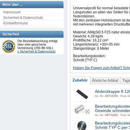
Mehr über ...
Universalprofil für normal belastete
Impressum
Längsnuten an allen vier Seiten für
Nutensteinen.
Sicherheit & Datenschutz
Mit den zentralen Hohlräumen ist das
Kontaktformular
mit mehreren integrierten Druckluftl
Material: AlMgSi0.5 F25 natur eloxie
Sicherheit
Gewicht: 4,39 kg/m
Profilfläche: 16,12 cm²
Die Bestellabwicklung erfolgt
Längentoleranz: +30/+35 mm
über eine gesicherte
Verbindung (256-Bit-SSL).
Stangenlänge: 6 Meter
» Sicherheit & Datenschutz
Bearbeitungskosten:
Schnitt (TYP C)
Haben Sie Fragen zum Artikel? Schr
Zubehör
Ähnliche Artikel
Tag
Abdeckkappe 8 12
Art.-Nr.:
ART01550 ·
Prod.-Nr
Bearbeitungskoste
Gewinde schneiden
Art.-Nr.:
ART01822 ·
Prod.-Nr
Bearbeitungskoste
Schnitt TYP C per 