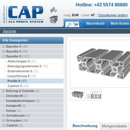
Hotline: +43 5574 86680
Sprache:
de
::
Währung:
EUR
::
Land:
AT
::
Einstellungen ändern
Warenkorb
Mein Konto
Startseite
Alle Kategorien
Baureihe 5
(46)
Baureihe 6
(58)
Baureihe 8
(217)
Abdeckkappe 8
(27)
Befestigungselemente 8
(78)
Bodenelemente 8
(21)
Linearführung 8
(10)
Profile 8
(37)
Zubehör 8
(44)
Bohrung & Gewinde
(3)
Deckelprofil
(2)
Kanalabdeckkappen
(3)
Kanalprofil
(3)
Komax
(1)
Schnittkosten
(4)
Schrauben
(36)
Zubehör
(2)
Beschreibung
Mengenrabatte