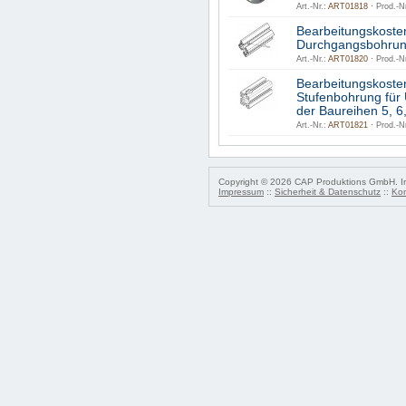
Art.-Nr.:
ART01818 ·
Prod.-Nr
Bearbeitungskoste
Durchgangsbohrun
Art.-Nr.:
ART01820 ·
Prod.-Nr
Bearbeitungskoste
Stufenbohrung für 
der Baureihen 5, 6,
Art.-Nr.:
ART01821 ·
Prod.-Nr
Copyright © 2026 CAP Produktions GmbH. Irr
Impressum
::
Sicherheit & Datenschutz
::
Kon