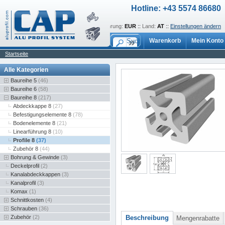
Hotline: +43 5574 86680
Sprache:
de
::
Währung:
EUR
::
Land:
AT
::
Einstellungen ändern
Warenkorb
Mein Konto
Startseite
Alle Kategorien
Baureihe 5
(46)
Baureihe 6
(58)
Baureihe 8
(217)
Abdeckkappe 8
(27)
Befestigungselemente 8
(78)
Bodenelemente 8
(21)
Linearführung 8
(10)
Profile 8
(37)
Zubehör 8
(44)
Bohrung & Gewinde
(3)
Deckelprofil
(2)
Kanalabdeckkappen
(3)
Kanalprofil
(3)
Komax
(1)
Schnittkosten
(4)
Schrauben
(36)
Zubehör
(2)
Beschreibung
Mengenrabatte