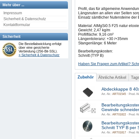
Mehr über ...
Profil, das für allgemeine Anwendun
Impressum
Längsnuten an allen vier Seiten sor
Einsatz sämtlicher Nutensteine der 
Sicherheit & Datenschutz
Kontaktformular
Material: AlMgSi0.5 F25 natur eloxie
Gewicht: 2,47 kg/m
Profilfläche: 9,16 cm²
Sicherheit
Längentoleranz: +30 /+35mm
Stangenlänge: 6 Meter
Die Bestellabwicklung erfolgt
über eine gesicherte
Bearbeitungskosten:
Verbindung (256-Bit-SSL).
» Sicherheit & Datenschutz
Schnitt (TYP B)
Haben Sie Fragen zum Artikel? Schr
Zubehör
Ähnliche Artikel
Tag
Abdeckkappe 8 40
Art.-Nr.:
ART01545 ·
Prod.-Nr
Bearbeitungskoste
Gewinde schneiden
Art.-Nr.:
ART01822 ·
Prod.-Nr
Bearbeitungskoste
Schnitt TYP B per S
Art.-Nr.:
ART01817 ·
Prod.-Nr