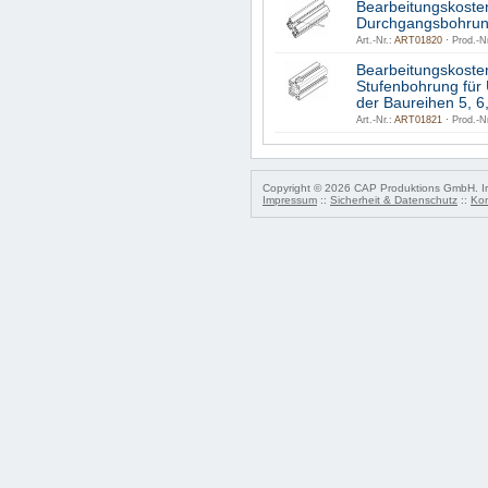
Bearbeitungskoste
Durchgangsbohrun
Art.-Nr.:
ART01820 ·
Prod.-Nr
Bearbeitungskoste
Stufenbohrung für 
der Baureihen 5, 6,
Art.-Nr.:
ART01821 ·
Prod.-Nr
Copyright © 2026 CAP Produktions GmbH. Irr
Impressum
::
Sicherheit & Datenschutz
::
Kon