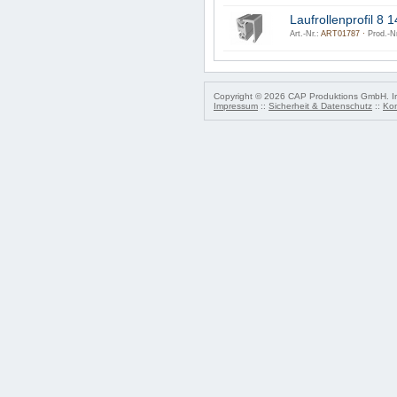
Laufrollenprofil 8 1
Art.-Nr.:
ART01787 ·
Prod.-Nr
Copyright © 2026 CAP Produktions GmbH. Irr
Impressum
::
Sicherheit & Datenschutz
::
Kon