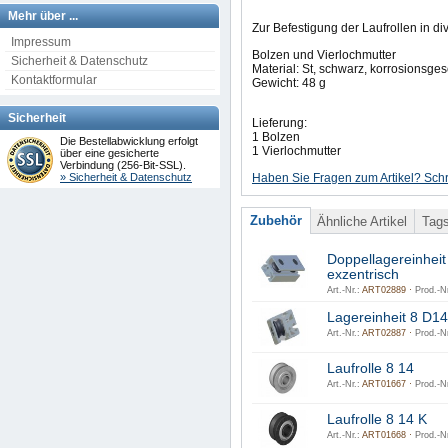
Mehr über ...
Zur Befestigung der Laufrollen in d
Impressum
Bolzen und Vierlochmutter
Sicherheit & Datenschutz
Material: St, schwarz, korrosionsges
Kontaktformular
Gewicht: 48 g
Sicherheit
Lieferung:
1 Bolzen
Die Bestellabwicklung erfolgt
1 Vierlochmutter
über eine gesicherte
Verbindung (256-Bit-SSL).
Haben Sie Fragen zum Artikel? Schr
» Sicherheit & Datenschutz
Zubehör
Ähnliche Artikel
Tag
Doppellagereinheit
exzentrisch
Art.-Nr.:
ART02889 ·
Prod.-Nr
Lagereinheit 8 D14
Art.-Nr.:
ART02887 ·
Prod.-Nr
Laufrolle 8 14
Art.-Nr.:
ART01667 ·
Prod.-Nr
Laufrolle 8 14 K
Art.-Nr.:
ART01668 ·
Prod.-Nr