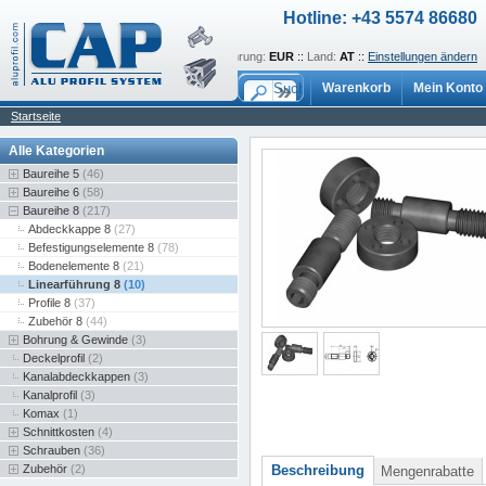
Hotline: +43 5574 86680
Sprache:
de
::
Währung:
EUR
::
Land:
AT
::
Einstellungen ändern
Warenkorb
Mein Konto
Startseite
Alle Kategorien
Baureihe 5
(46)
Baureihe 6
(58)
Baureihe 8
(217)
Abdeckkappe 8
(27)
Befestigungselemente 8
(78)
Bodenelemente 8
(21)
Linearführung 8
(10)
Profile 8
(37)
Zubehör 8
(44)
Bohrung & Gewinde
(3)
Deckelprofil
(2)
Kanalabdeckkappen
(3)
Kanalprofil
(3)
Komax
(1)
Schnittkosten
(4)
Schrauben
(36)
Zubehör
(2)
Beschreibung
Mengenrabatte