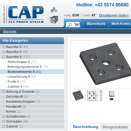
Hotline: +43 5574 86680
Sprache:
de
::
Währung:
EUR
::
Land:
AT
::
Einstellungen ändern
Warenkorb
Mein Konto
Startseite
Alle Kategorien
Baureihe 5
(46)
Baureihe 6
(58)
Baureihe 8
(217)
Abdeckkappe 8
(27)
Befestigungselemente 8
(78)
Bodenelemente 8
(21)
Linearführung 8
(10)
Profile 8
(37)
Zubehör 8
(44)
Bohrung & Gewinde
(3)
Deckelprofil
(2)
Kanalabdeckkappen
(3)
Kanalprofil
(3)
Komax
(1)
Schnittkosten
(4)
Schrauben
(36)
Zubehör
(2)
Beschreibung
Mengenrabatte