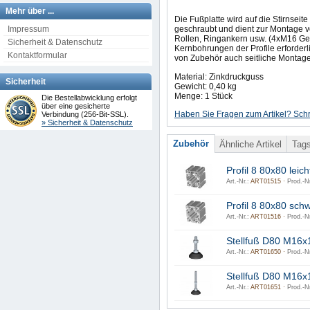
Mehr über ...
Die Fußplatte wird auf die Stirnseite 
Impressum
geschraubt und dient zur Montage v
Rollen, Ringankern usw. (4xM16 Ge
Sicherheit & Datenschutz
Kernbohrungen der Profile erforderl
Kontaktformular
von Zubehör auch seitliche Montage
Material: Zinkdruckguss
Sicherheit
Gewicht: 0,40 kg
Menge: 1 Stück
Die Bestellabwicklung erfolgt
über eine gesicherte
Haben Sie Fragen zum Artikel? Schr
Verbindung (256-Bit-SSL).
» Sicherheit & Datenschutz
Zubehör
Ähnliche Artikel
Tag
Profil 8 80x80 leich
Art.-Nr.:
ART01515 ·
Prod.-Nr
Profil 8 80x80 sch
Art.-Nr.:
ART01516 ·
Prod.-Nr
Stellfuß D80 M16x
Art.-Nr.:
ART01650 ·
Prod.-Nr
Stellfuß D80 M16x
Art.-Nr.:
ART01651 ·
Prod.-Nr