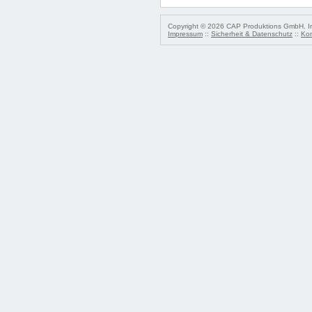
Copyright © 2026 CAP Produktions GmbH. Irr
Impressum
::
Sicherheit & Datenschutz
::
Kon