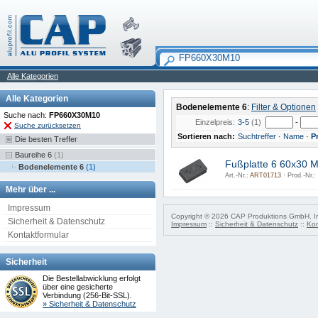
Alle Kategorien
Alle Kategorien
Bodenelemente 6
:
Filter & Optionen
Suche nach:
FP660X30M10
Einzelpreis:
3-5
(1)
-
Suche zurücksetzen
Sortieren nach:
Suchtreffer
·
Name
·
P
Die besten Treffer
Baureihe 6
(1)
Fußplatte 6 60x30 
Bodenelemente 6
(1)
Art.-Nr.:
ART01713 ·
Prod.-Nr.:
Mehr über ...
Impressum
Copyright © 2026 CAP Produktions GmbH. Irr
Sicherheit & Datenschutz
Impressum
::
Sicherheit & Datenschutz
::
Kon
Kontaktformular
Sicherheit
Die Bestellabwicklung erfolgt
über eine gesicherte
Verbindung (256-Bit-SSL).
» Sicherheit & Datenschutz