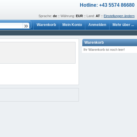
Hotline: +43 5574 86680
Sprache:
de
::
Währung:
EUR
::
Land:
AT
::
Einstellungen ändern
Warenkorb
Mein Konto
Anmelden
Mehr über ...
Warenkorb
Ihr Warenkorb ist noch leer!