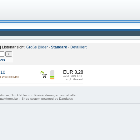
| Listenansicht:
Große Bilder
·
Standard
·
Detailliert
reis
EUR 3,28
M10
exkl. 20% USt.
FP660X30M10
zzgl. Versand
tümer, Druckfehler und Preisänderungen vorbehalten.
taktformular
:: Shop system powered by
Daedalus