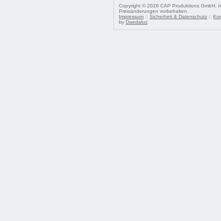
Copyright © 2026 CAP Produktions GmbH. Irr
Preisänderungen vorbehalten.
Impressum
::
Sicherheit & Datenschutz
::
Kon
by
Daedalus