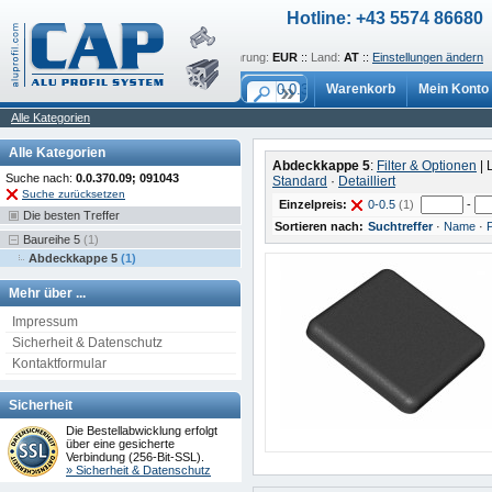
Hotline: +43 5574 86680
Sprache:
de
::
Währung:
EUR
::
Land:
AT
::
Einstellungen ändern
Warenkorb
Mein Konto
Alle Kategorien
Alle Kategorien
Abdeckkappe 5
:
Filter & Optionen
| 
Suche nach:
0.0.370.09; 091043
Standard
·
Detailliert
Suche zurücksetzen
Einzelpreis:
0-0.5
(1)
-
Die besten Treffer
Sortieren nach:
Suchtreffer
·
Name
·
P
Baureihe 5
(1)
Abdeckkappe 5
(1)
Mehr über ...
Impressum
Sicherheit & Datenschutz
Kontaktformular
Sicherheit
Die Bestellabwicklung erfolgt
über eine gesicherte
Verbindung (256-Bit-SSL).
» Sicherheit & Datenschutz