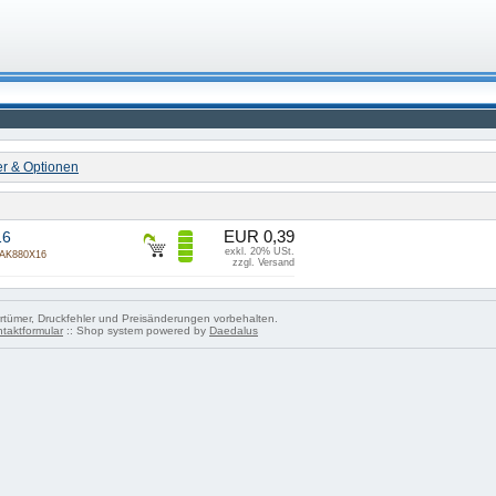
ter & Optionen
EUR 0,39
16
exkl. 20% USt.
AK880X16
zzgl. Versand
tümer, Druckfehler und Preisänderungen vorbehalten.
taktformular
:: Shop system powered by
Daedalus