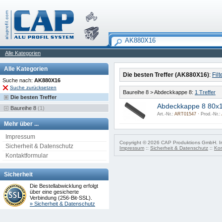
Alle Kategorien
Alle Kategorien
Die besten Treffer (AK880X16)
:
Fil
Suche nach:
AK880X16
Suche zurücksetzen
Baureihe 8 > Abdeckkappe 8:
1 Treffer
Die besten Treffer
Abdeckkappe 8 80x
Baureihe 8
(1)
Art.-Nr.:
ART01547 ·
Prod.-Nr.:
Mehr über ...
Impressum
Copyright © 2026 CAP Produktions GmbH. Irr
Sicherheit & Datenschutz
Impressum
::
Sicherheit & Datenschutz
::
Kon
Kontaktformular
Sicherheit
Die Bestellabwicklung erfolgt
über eine gesicherte
Verbindung (256-Bit-SSL).
» Sicherheit & Datenschutz