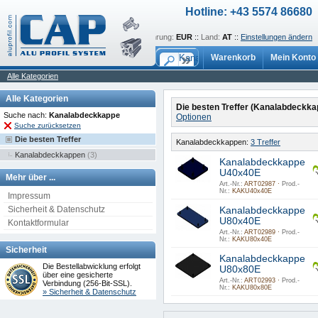
Hotline: +43 5574 86680
Sprache:
de
::
Währung:
EUR
::
Land:
AT
::
Einstellungen ändern
Warenkorb
Mein Konto
Alle Kategorien
Alle Kategorien
Die besten Treffer (Kanalabdeckka
Suche nach:
Kanalabdeckkappe
Optionen
Suche zurücksetzen
Die besten Treffer
Kanalabdeckkappen:
3 Treffer
Kanalabdeckkappen
(3)
Kanalabdeckkappe
U40x40E
Mehr über ...
Art.-Nr.:
ART02987 ·
Prod.-
Nr.:
KAKU40x40E
Impressum
Sicherheit & Datenschutz
Kanalabdeckkappe
U80x40E
Kontaktformular
Art.-Nr.:
ART02989 ·
Prod.-
Nr.:
KAKU80x40E
Sicherheit
Kanalabdeckkappe
Die Bestellabwicklung erfolgt
U80x80E
über eine gesicherte
Art.-Nr.:
ART02993 ·
Prod.-
Verbindung (256-Bit-SSL).
Nr.:
KAKU80x80E
» Sicherheit & Datenschutz