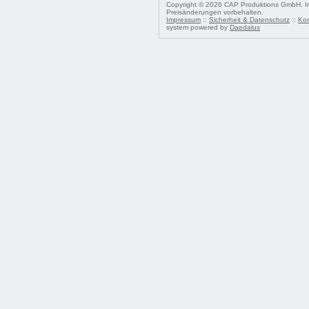
Copyright © 2026 CAP Produktions GmbH. Irr
Preisänderungen vorbehalten.
Impressum
::
Sicherheit & Datenschutz
::
Kon
system powered by
Daedalus