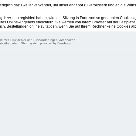
lediglich dazu weiter verwendet, um unser Angebot zu verbessern und an die Wü
 bzw. neu registriert haben, wird die Sitzung in Form von so genannten Cookies g
res Online-Angebots erleichtern. Sie werden von Ihrem Browser auf der Festplatte
ich, Bestellungen online zu tätigen, wenn Sie auf Ihrem Rechner keine Cookies ak
tümer, Druckfehler und Preisänderungen vorbehalten.
taktformular
:: Shop system powered by
Daedalus