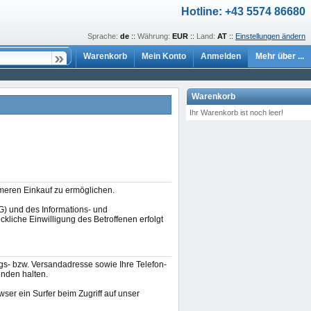
Hotline: +43 5574 86680
Sprache:
de
::
Währung:
EUR
::
Land:
AT
::
Einstellungen ändern
Warenkorb
Mein Konto
Anmelden
Mehr über ...
Warenkorb
Ihr Warenkorb ist noch leer!
meren Einkauf zu ermöglichen.
) und des Informations- und
liche Einwilligung des Betroffenen erfolgt
gs- bzw. Versandadresse sowie Ihre Telefon-
enden halten.
er ein Surfer beim Zugriff auf unser