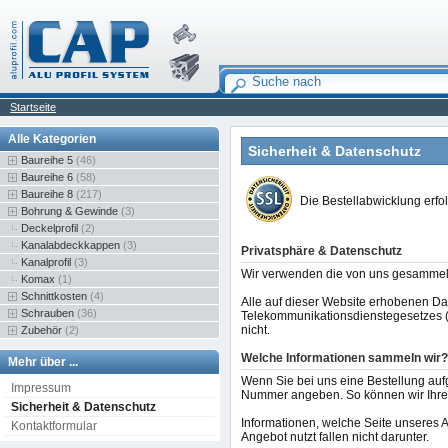
Startseite
Alle Kategorien
Sicherheit & Datenschutz
Baureihe 5
(46)
Baureihe 6
(58)
Baureihe 8
(217)
Die Bestellabwicklung erfo
Bohrung & Gewinde
(3)
Deckelprofil
(2)
Kanalabdeckkappen
(3)
Privatsphäre & Datenschutz
Kanalprofil
(3)
Wir verwenden die von uns gesammelt
Komax
(1)
Schnittkosten
(4)
Alle auf dieser Website erhobenen D
Schrauben
(36)
Telekommunikationsdienstegesetzes (I
nicht.
Zubehör
(2)
Welche Informationen sammeln wir?
Mehr über ...
Wenn Sie bei uns eine Bestellung auf
Impressum
Nummer angeben. So können wir Ihren 
Sicherheit & Datenschutz
Informationen, welche Seite unseres 
Kontaktformular
Angebot nutzt fallen nicht darunter.