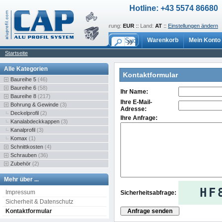
Hotline: +43 5574 86680
Sprache:
de
::
Währung:
EUR
::
Land:
AT
::
Einstellungen ändern
Warenkorb
Mein Konto
Startseite
Alle Kategorien
Kontaktformular
Baureihe 5
(46)
Baureihe 6
(58)
Ihr Name:
Baureihe 8
(217)
Ihre E-Mail-
Bohrung & Gewinde
(3)
Adresse:
Deckelprofil
(2)
Ihre Anfrage:
Kanalabdeckkappen
(3)
Kanalprofil
(3)
Komax
(1)
Schnittkosten
(4)
Schrauben
(36)
Zubehör
(2)
Mehr über ...
HF
Impressum
Sicherheitsabfrage:
Sicherheit & Datenschutz
Kontaktformular