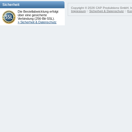
Sicherheit
Copyright © 2026 CAP Produktions GmbH. Irr
Impressum
::
Sicherheit & Datenschutz
::
Kon
Die Bestellabwicklung erfolgt
über eine gesicherte
Verbindung (256-Bit-SSL).
» Sicherheit & Datenschutz